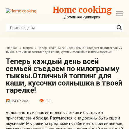
Перейти
Home cooking
к
контенту
Домашняя кулинария
Главная
»
recipes
»
Теперь каждый день всей семьей съедаем по килограмму
тыквы.Отличный топпинг для каши, кусочки солнышка в твоей тарелке!
Теперь каждый день всей
семьей съедаем по килограмму
тыквы.Отличный топпинг для
каши, кусочки солнышка в твоей
тарелке!
24.07.2021
323
Большинству из нас интересны легкие и быстрые в
приготовлении блюда. Разумеется, они должны быть еще и
вкусными! Мы решили предложить тебе нечто оригинальное,
сладкое и полезное — рецепт тыквы, запеченной в лимонной