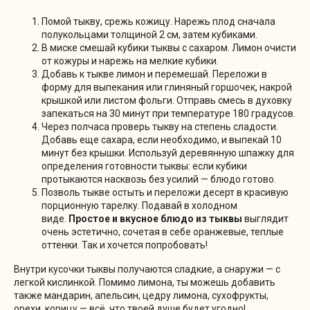
Помой тыкву, срежь кожицу. Нарежь плод сначала
полукольцами толщиной 2 см, затем кубиками.
В миске смешай кубики тыквы с сахаром. Лимон очисти
от кожуры и нарежь на мелкие кубики.
Добавь к тыкве лимон и перемешай. Переложи в
форму для выпекания или глиняный горшочек, накрой
крышкой или листом фольги. Отправь смесь в духовку
запекаться на 30 минут при температуре 180 градусов.
Через полчаса проверь тыкву на степень сладости.
Добавь еще сахара, если необходимо, и выпекай 10
минут без крышки. Используй деревянную шпажку для
определения готовности тыквы: если кубики
протыкаются насквозь без усилий — блюдо готово.
Позволь тыкве остыть и переложи десерт в красивую
порционную тарелку. Подавай в холодном
виде.
Простое и вкусное блюдо из тыквы
выглядит
очень эстетично, сочетая в себе оранжевые, теплые
оттенки. Так и хочется попробовать!
Внутри кусочки тыквы получаются сладкие, а снаружи — с
легкой кислинкой. Помимо лимона, ты можешь добавить
также мандарин, апельсин, цедру лимона, сухофрукты,
орехи, корицу — всё, что твоей душе будет угодно!