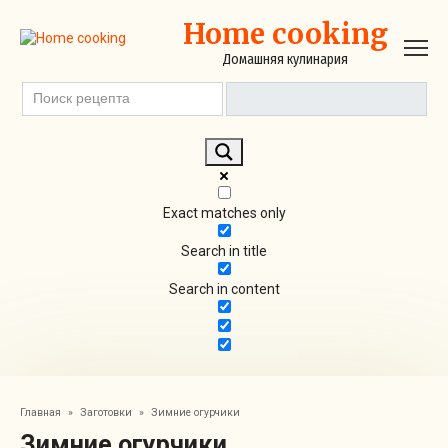
Перейти
Home cooking
к
контенту
Домашняя кулинария
Exact matches only
Search in title
Search in content
Главная
»
Заготовки
»
Зимние огурчики
Зимние огурчики