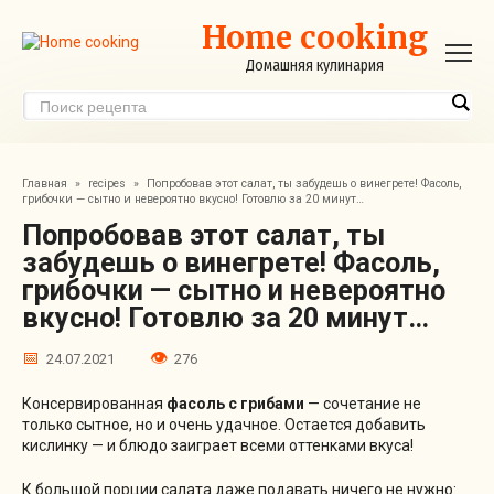
Перейти
Home cooking
к
контенту
Домашняя кулинария
Главная
»
recipes
»
Попробовав этот салат, ты забудешь о винегрете! Фасоль,
грибочки — сытно и невероятно вкусно! Готовлю за 20 минут…
Попробовав этот салат, ты
забудешь о винегрете! Фасоль,
грибочки — сытно и невероятно
вкусно! Готовлю за 20 минут…
24.07.2021
276
Консервированная
фасоль с грибами
— сочетание не
только сытное, но и очень удачное. Остается добавить
кислинку — и блюдо заиграет всеми оттенками вкуса!
К большой порции салата даже подавать ничего не нужно: