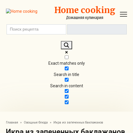
Перейти
Home cooking
к
контенту
Домашняя кулинария
Exact matches only
Search in title
Search in content
Главная
»
Овощные блюда
»
Икра из запеченных баклажанов
Икра из запеченных баклажанов